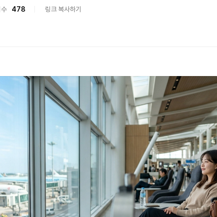
회수
478
링크 복사하기