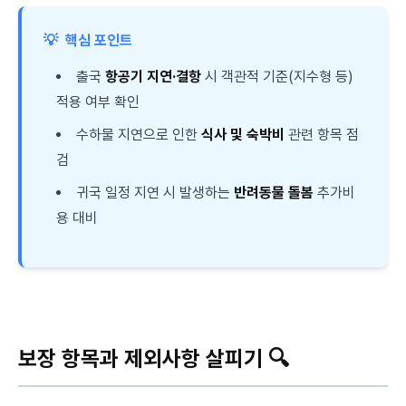
💡
핵심 포인트
출국
항공기 지연·결항
시 객관적 기준(지수형 등)
적용 여부 확인
수하물 지연으로 인한
식사 및 숙박비
관련 항목 점
검
귀국 일정 지연 시 발생하는
반려동물 돌봄
추가비
용 대비
보장 항목과 제외사항 살피기 🔍