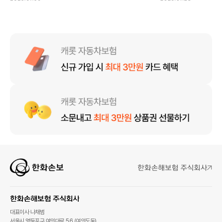
대표이사 나채범
서울시 영등포구 여의대로 56 (여의도동)