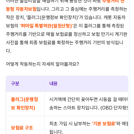
이러한 불합리함을 해결하기 위해 등장한 것이 바로
주행거리 연
동형 자동차보험
입니다. 그리고 그 중심에는 주행거리를 측정하는
작은 장치, '플러그(운행정보 확인장치)'가 있습니다. 캐롯 자동차
보험의
'퍼마일 특별약관(월정산형)'
은 이 플러그를 통해 측정된
주행거리를 기반으로 매월 보험료를 정산하고 보험 만기시 계기판
사진을 통해 최종 보험료를 확정하는 주행거리 기반의 방식입니
다.
어떻게 작동하는지 자세히 알아볼까요?
구분
내용
플러그(운행정
시거잭에 간단히 꽂아두면 시동을 걸 때마다 
보 확인장치)
송하는 스마트 장치입니다. (OBD 단자형도 
최초 가입 시 납부하는
'기본 보험료'
와 매월 
보험료 구조
됩니다.