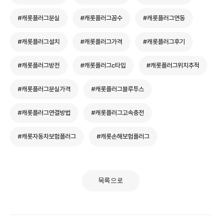
#캐롯플러그분실
#캐롯플러그꼼수
#캐롯플러그연동
#캐롯플러그설치
#캐롯플러그가격
#캐롯플러그후기
#캐롯플러그방전
#캐롯플러그c타입
#캐롯플러그위치추적
#캐롯플러그분실가격
#캐롯플러그블루투스
#캐롯플러그연결방법
#캐롯플러그고속충전
#캐롯자동차보험플러그
#캐롯손해보험플러그
목록으로