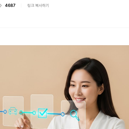
수
4687
링크 복사하기