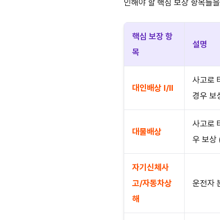
인해야 할 핵심 보장 항목들을
핵심 보장 항
설명
목
사고로 
대인배상 Ⅰ/Ⅱ
경우 보상
사고로 
대물배상
우 보상 
자기신체사
고/자동차상
운전자 
해