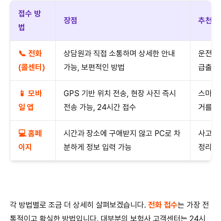
접수 방
장점
추천 
법
📞 전화
상담원과 직접 소통하며 상세한 안내
운전 중
(콜센터)
가능, 보편적인 방법
급출동
📱 모바
GPS 기반 위치 전송, 현장 사진 즉시
스마트폰
일 앱
전송 가능, 24시간 접수
거를 바
💻 홈페
시간과 장소에 구애받지 않고 PC로 차
사고 상
이지
분하게 정보 입력 가능
정리해
각 방법별로 조금 더 상세히 살펴보겠습니다.
전화 접수
는 가장 전
통적이고 확실한 방법입니다. 대부분의 보험사 고객센터는 24시