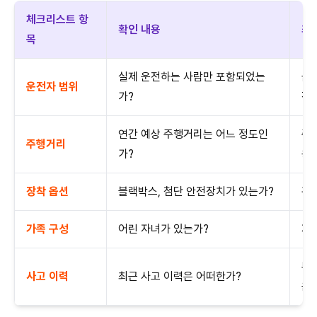
체크리스트 항
확인 내용
최
목
실제 운전하는 사람만 포함되었는
불
운전자 범위
가?
정
연간 예상 주행거리는 어느 정도인
주
주행거리
가?
용
장착 옵션
블랙박스, 첨단 안전장치가 있는가?
관
가족 구성
어린 자녀가 있는가?
자녀
무
사고 이력
최근 사고 이력은 어떠한가?
음