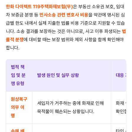
한화 다이렉트 119주택화재보험(무)
은 부동산 소유권 보호, 임대
차 보증금 분쟁 등
민사소송 관련 변호사 비용
을 약관에 명시된 심
급별 한도 내에서 실제 지출한 법률 비용 기준으로 지원할 수 있습
니다. 소송 결과를 보장하는 것은 아니므로, 사고 이후 파생되는
법
률적 분쟁
에 대비할 때는 보장 범위와 제외 사항을 함께 확인해야
합니다.
법적 책
임 및 분
발생 원인 및 실무 상황
대응 가
쟁 유형
원상복구
세입자가 거주하는 중에 화재로 인해
화재 실손
의무 이
목적물이 훼손되는 상황입니다.
확인합니
행
손해 배
타인 신체