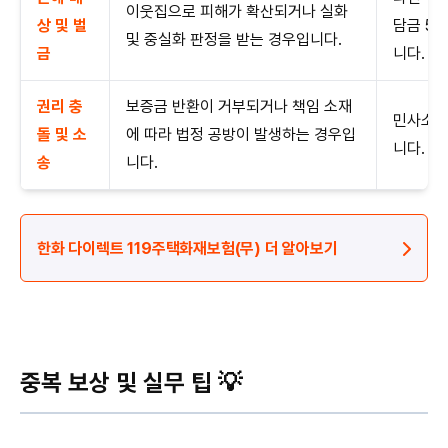
이웃집으로 피해가 확산되거나 실화
상 및 벌
담금 50
및 중실화 판정을 받는 경우입니다.
금
니다.
권리 충
보증금 반환이 거부되거나 책임 소재
민사소송
돌 및 소
에 따라 법정 공방이 발생하는 경우입
니다.
송
니다.
한화 다이렉트 119주택화재보험(무) 더 알아보기
중복 보상 및 실무 팁 💡