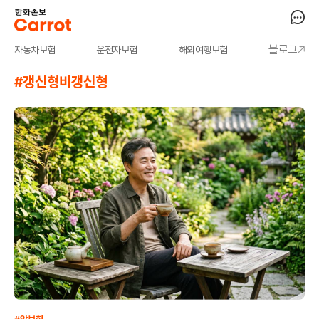
블로그
자동차보험
운전자보험
해외여행보험
#갱신형비갱신형