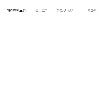
해외여행보험
블로그
로그인