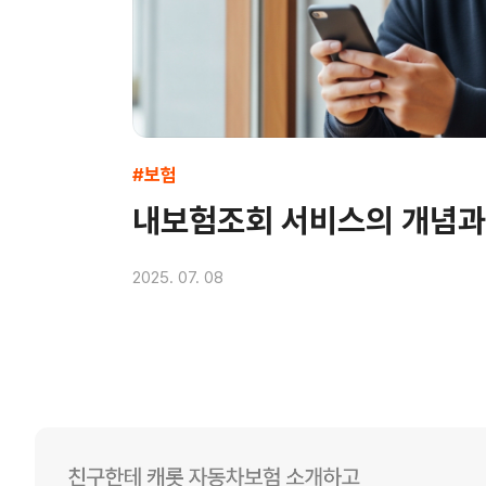
#보험
내보험조회 서비스의 개념과
2025. 07. 08