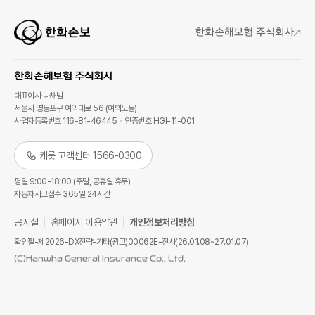
대표이사 나채범
서울시 영등포구 여의대로 56 (여의도동)
사업자등록번호 116-81-46445
인증번호 HGI-11-001
캐롯 고객센터 1566-0300
평일 9:00-18:00 (주말, 공휴일 휴무)
자동차사고접수 365일 24시간
공시실
홈페이지 이용약관
개인정보처리방침
확인필-제2026-DX전략-기타(광고)00062E-전사(26.01.08~27.01.07)
(C)Hanwha General Insurance Co., Ltd.