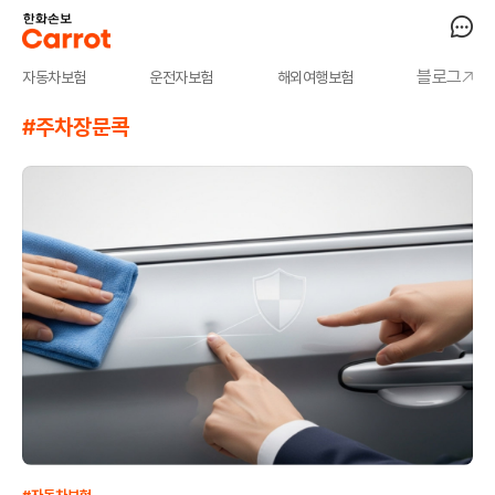
블로그
자동차보험
운전자보험
해외여행보험
#주차장문콕