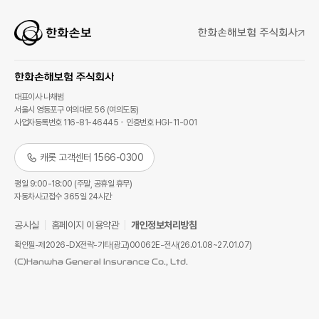
대표이사 나채범
서울시 영등포구 여의대로 56 (여의도동)
사업자등록번호 116-81-46445
인증번호 HGI-11-001
캐롯 고객센터 1566-0300
평일 9:00-18:00 (주말, 공휴일 휴무)
자동차사고접수 365일 24시간
공시실
홈페이지 이용약관
개인정보처리방침
확인필-제2026-DX전략-기타(광고)00062E-전사(26.01.08~27.01.07)
(C)Hanwha General Insurance Co., Ltd.