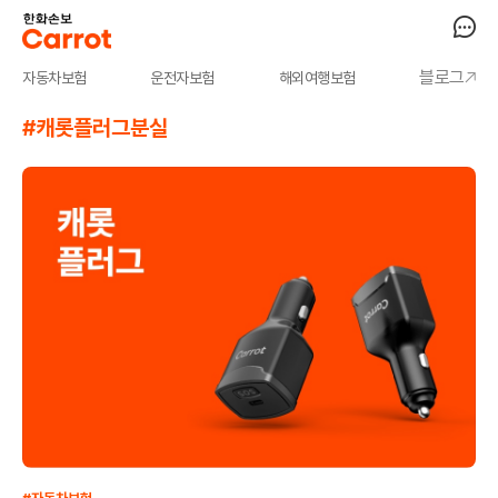
블로그
자동차보험
운전자보험
해외여행보험
#캐롯플러그분실