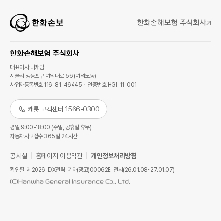
대표이사 나채범
서울시 영등포구 여의대로 56 (여의도동)
사업자등록번호 116-81-46445
인증번호 HGI-11-001
캐롯 고객센터 1566-0300
평일 9:00-18:00 (주말, 공휴일 휴무)
자동차사고접수 365일 24시간
공시실
홈페이지 이용약관
개인정보처리방침
확인필-제2026-DX전략-기타(광고)00062E-전사(26.01.08~27.01.07)
(C)Hanwha General Insurance Co., Ltd.