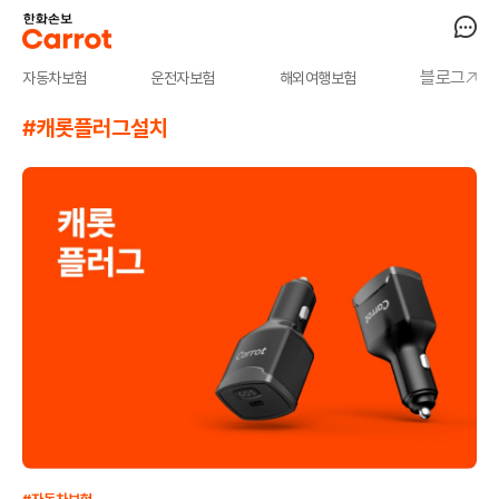
블로그
자동차보험
운전자보험
해외여행보험
#캐롯플러그설치