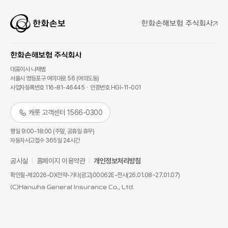
대표이사 나채범
서울시 영등포구 여의대로 56 (여의도동)
사업자등록번호 116-81-46445
인증번호 HGI-11-001
캐롯 고객센터 1566-0300
평일 9:00-18:00 (주말, 공휴일 휴무)
자동차사고접수 365일 24시간
공시실
홈페이지 이용약관
개인정보처리방침
확인필-제2026-DX전략-기타(광고)00062E-전사(26.01.08~27.01.07)
(C)Hanwha General Insurance Co., Ltd.