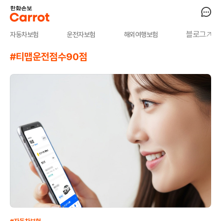
블로그
자동차보험
운전자보험
해외여행보험
#티맵운전점수90점